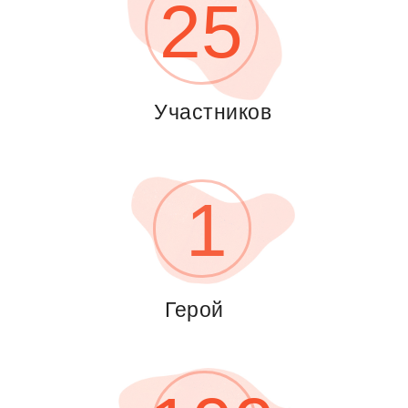
25
Участников
1
Герой